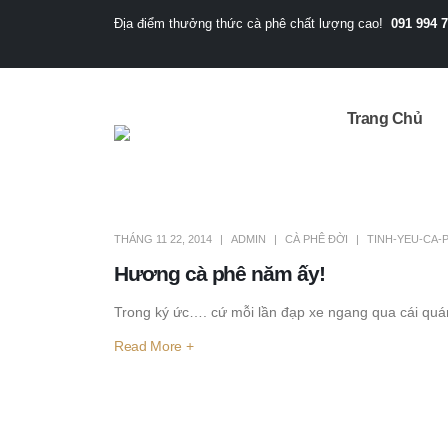
091 994 
Địa điểm thưởng thức cà phê chất lượng cao!
Trang Chủ
THÁNG 11 22, 2014
ADMIN
CÀ PHÊ ĐỜI
TINH-YEU-CA-
Hương cà phê năm ấy!
Trong ký ức…. cứ mỗi lần đạp xe ngang qua cái quá
Read More +