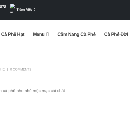
7878
Tiếng Việt
Cà Phê Hạt
Menu
Cẩm Nang Cà Phê
Cà Phê Đời
PHE
0 COMMENTS
n cà phê nho nhỏ mộc mạc cái chất...