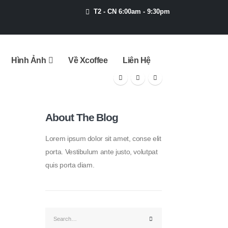
T2 - CN 6:00am - 9:30pm
Hình Ảnh
Về Xcoffee
Liên Hệ
About The Blog
Lorem ipsum dolor sit amet, conse elit
porta. Vestibulum ante justo, volutpat
quis porta diam.