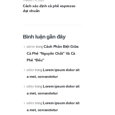
THÁNG 7 8, 2025
Cách xác định cà phê espresso
đạt chuẩn
Bình luận gần đây
Cách Phân Biệt Giữa
admin
trong
Cà Phê “Nguyên Chất” Và Cà
Phê “Đểu”
Lorem ipsum dolor sit
editor
trong
a met, consectetur
Lorem ipsum dolor sit
editor
trong
a met, consectetur
Lorem ipsum dolor sit
editor
trong
a met, consectetur