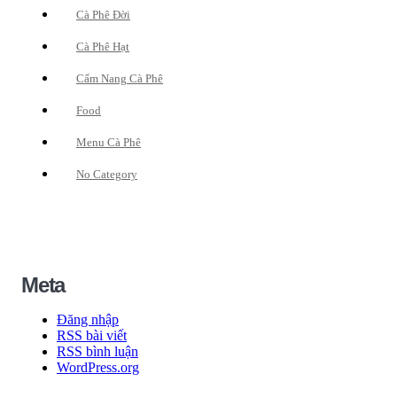
Cà Phê Đời
Cà Phê Hạt
Cẩm Nang Cà Phê
Food
Menu Cà Phê
No Category
Meta
Đăng nhập
RSS bài viết
RSS bình luận
WordPress.org