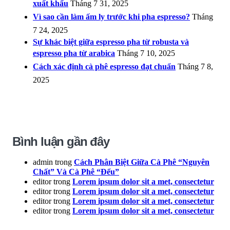
xuất khẩu
Tháng 7 31, 2025
Vì sao cần làm ấm ly trước khi pha espresso?
Tháng
7 24, 2025
Sự khác biệt giữa espresso pha từ robusta và
espresso pha từ arabica
Tháng 7 10, 2025
Cách xác định cà phê espresso đạt chuẩn
Tháng 7 8,
2025
Bình luận gần đây
admin
trong
Cách Phân Biệt Giữa Cà Phê “Nguyên
Chất” Và Cà Phê “Đểu”
editor
trong
Lorem ipsum dolor sit a met, consectetur
editor
trong
Lorem ipsum dolor sit a met, consectetur
editor
trong
Lorem ipsum dolor sit a met, consectetur
editor
trong
Lorem ipsum dolor sit a met, consectetur