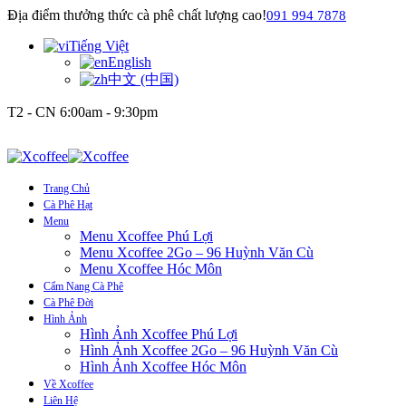
Địa điểm thưởng thức cà phê chất lượng cao!
091 994 7878
Tiếng Việt
English
中文 (中国)
T2 - CN 6:00am - 9:30pm
Trang Chủ
Cà Phê Hạt
Menu
Menu Xcoffee Phú Lợi
Menu Xcoffee 2Go – 96 Huỳnh Văn Cù
Menu Xcoffee Hóc Môn
Cẩm Nang Cà Phê
Cà Phê Đời
Hình Ảnh
Hình Ảnh Xcoffee Phú Lợi
Hình Ảnh Xcoffee 2Go – 96 Huỳnh Văn Cù
Hình Ảnh Xcoffee Hóc Môn
Về Xcoffee
Liên Hệ