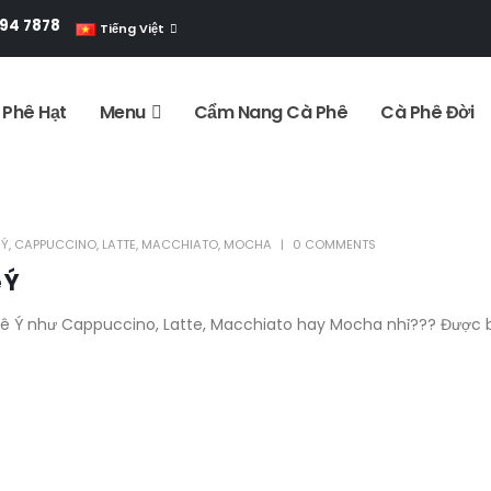
994 7878
Tiếng Việt
 Phê Hạt
Menu
Cẩm Nang Cà Phê
Cà Phê Đời
 Ý
,
CAPPUCCINO
,
LATTE
,
MACCHIATO
,
MOCHA
0 COMMENTS
 Ý
ê Ý như Cappuccino, Latte, Macchiato hay Mocha nhỉ??? Được bắ