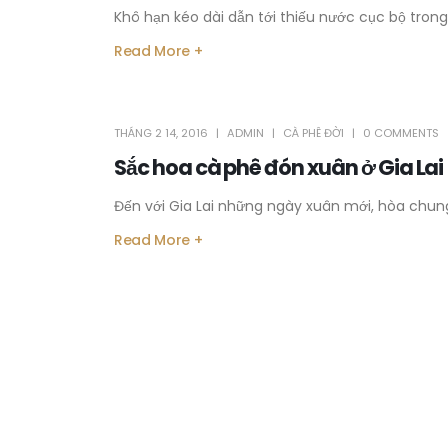
Khô hạn kéo dài dẫn tới thiếu nước cục bộ trong t
Read More +
THÁNG 2 14, 2016
ADMIN
CÀ PHÊ ĐỜI
0 COMMENTS
Sắc hoa cà phê đón xuân ở Gia Lai
Đến với Gia Lai những ngày xuân mới, hòa chung
Read More +