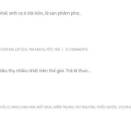
ất sinh ra ở Sài Gòn, là sản phẩm pha...
,
CAFFEIN
,
LỢI ÍCH
,
TIM MẠCH
,
TỐT
,
TRÀ
0 COMMENTS
u thụ nhiều nhất trên thế giới. Trà là thức...
 VỐI
,
EL NINO
,
HẠN HÁN
,
MẤT MÙA
,
MIỀN TRUNG
,
TÂY NGUYÊN
,
THIẾU NƯỚC
,
VICOFA