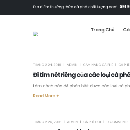
091 
Địa điểm thưởng thức cà phê chất lượng cao!
Trang Chủ
Cà
THÁNG 2 24, 2016
ADMIN
CẨM NANG CÀ PHÊ
CÀ PHÊ
Đi tìm nét riêng của các loại cà phê
Làm cách nào để phân biệt được các loại cà ph
Read More +
THÁNG 2 20, 2016
ADMIN
CÀ PHÊ ĐỜI
0 COMMENTS