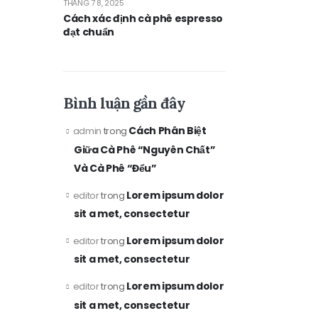
THÁNG 7 8, 2025
Cách xác định cà phê espresso
đạt chuẩn
Bình luận gần đây
Cách Phân Biệt
admin
trong
Giữa Cà Phê “Nguyên Chất”
Và Cà Phê “Đểu”
Lorem ipsum dolor
editor
trong
sit a met, consectetur
Lorem ipsum dolor
editor
trong
sit a met, consectetur
Lorem ipsum dolor
editor
trong
sit a met, consectetur