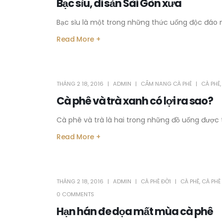
Bạc sỉu, di sản Sài Gòn xưa
Bạc sỉu là một trong những thức uống độc đáo nh
Read More +
THÁNG 2 18, 2016
ADMIN
CẨM NANG CÀ PHÊ
CÀ PHÊ
Cà phê và trà xanh có lợi ra sao?
Cà phê và trà là hai trong những đồ uống được tiê
Read More +
THÁNG 2 18, 2016
ADMIN
CÀ PHÊ ĐỜI
CÀ PHÊ
,
CÀ PHÊ
0 COMMENTS
Hạn hán đe dọa mất mùa cà phê