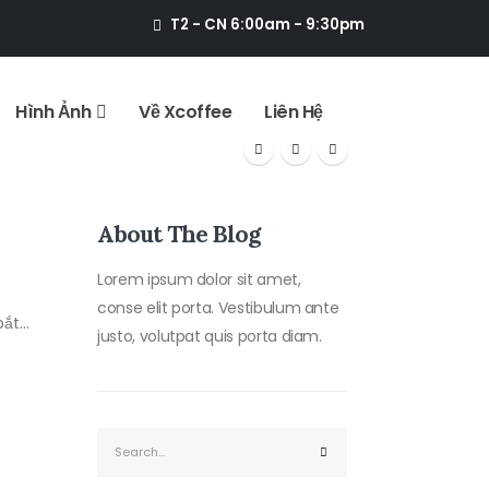
T2 - CN 6:00am - 9:30pm
Hình Ảnh
Về Xcoffee
Liên Hệ
About The Blog
Lorem ipsum dolor sit amet,
conse elit porta. Vestibulum ante
t...
justo, volutpat quis porta diam.