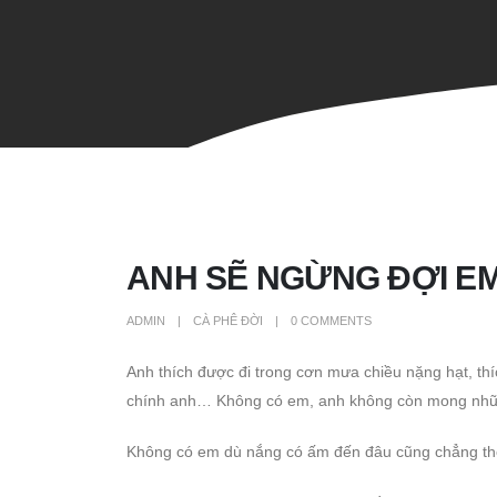
ANH SẼ NGỪNG ĐỢI E
ADMIN
CÀ PHÊ ĐỜI
0 COMMENTS
Anh thích được đi trong cơn mưa chiều nặng hạt, th
chính anh… Không có em, anh không còn mong nhữ
Không có em dù nắng có ấm đến đâu cũng chẳng thể