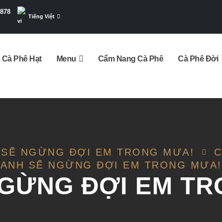
7878
Tiếng Việt
Cà Phê Hạt
Menu
Cẩm Nang Cà Phê
Cà Phê Đời
 SẼ NGỪNG ĐỢI EM TRONG MƯA!
C
ANH SẼ NGỪNG ĐỢI EM TRONG MƯA!
NGỪNG ĐỢI EM TR