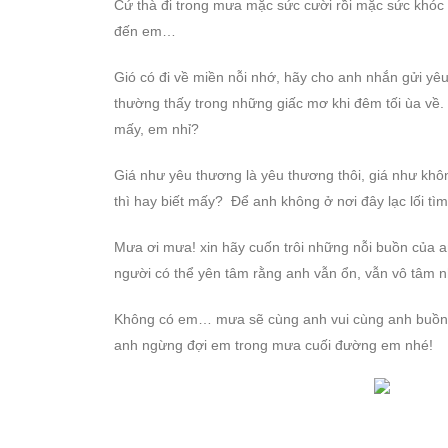
Cứ thà đi trong mưa mặc sức cười rồi mặc sức khóc
đến em…
Gió có đi về miền nỗi nhớ, hãy cho anh nhắn gửi 
thường thấy trong những giấc mơ khi đêm tối ùa về.
mấy, em nhỉ?
Giá như yêu thương là yêu thương thôi, giá như khô
thì hay biết mấy? Để anh không ở nơi đây lạc lối t
Mưa ơi mưa! xin hãy cuốn trôi những nỗi buồn của a
người có thể yên tâm rằng anh vẫn ổn, vẫn vô tâm nh
Không có em… mưa sẽ cùng anh vui cùng anh buồn. 
anh ngừng đợi em trong mưa cuối đường em nhé!