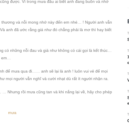
 cũng được. Vì trong mưa đâu ai biết anh đang buồn và nhớ
yêu thương và nỗi mong nhớ này đến em nhé… ! Người anh vẫn
 Và anh đã ước rằng giá như đó chẳng phải là mơ thì hay biết
T
ng có những nỗi đau và giá như không có cái gọi là kết thúc…
T
ìm em…
nh để mưa qua đi…… anh sẽ lại là anh ! luôn vui vẻ để mọi
T
ư mọi người vẫn nghĩ và cười nhạt dù rất ít người nhận ra.
T
… Nhưng rồi mưa cũng tan và khi nắng lại về, hãy cho phép
T