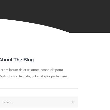
About The Blog
orem ipsum dolor sit amet, conse elit porta.
estibulum ante justo, volutpat quis porta diam.