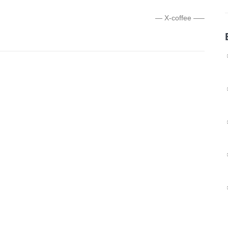
— X-coffee —–