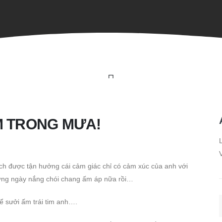
M TRONG MƯA!
L
V
ích được tận hưởng cái cảm giác chỉ có cảm xúc của anh với
ng ngày nắng chói chang ấm áp nữa rồi…
 sưởi ấm trái tim anh….