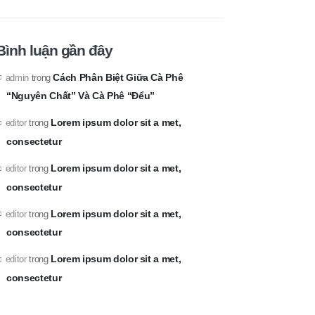
Bình luận gần đây
Cách Phân Biệt Giữa Cà Phê
admin
trong
“Nguyên Chất” Và Cà Phê “Đểu”
Lorem ipsum dolor sit a met,
editor
trong
consectetur
Lorem ipsum dolor sit a met,
editor
trong
consectetur
Lorem ipsum dolor sit a met,
editor
trong
consectetur
Lorem ipsum dolor sit a met,
editor
trong
consectetur