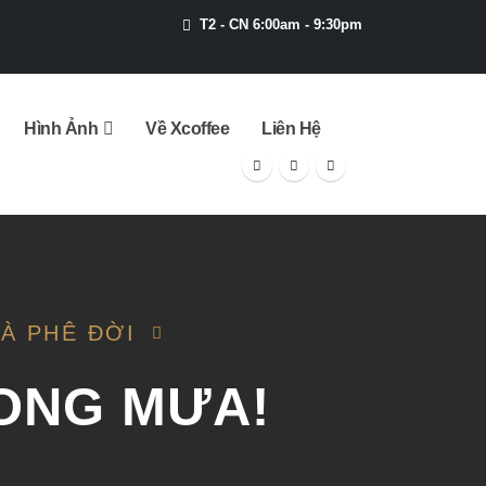
T2 - CN 6:00am - 9:30pm
Hình Ảnh
Về Xcoffee
Liên Hệ
À PHÊ ĐỜI
ONG MƯA!