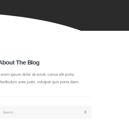
About The Blog
orem ipsum dolor sit amet, conse elit porta.
estibulum ante justo, volutpat quis porta diam.