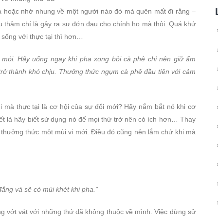
 xa hoặc nhớ nhung về một người nào đó mà quên mất đi rằng –
u thậm chí là gây ra sự đớn đau cho chính họ mà thôi. Quá khứ
 sống với thực tại thì hơn…
 mới. Hãy uống ngay khi pha xong bởi cà phê chỉ nên giữ ấm
 trở thành khó chịu. Thưởng thức ngụm cà phê đầu tiên với cảm
i mà thực tại là cơ hội của sự đổi mới? Hãy nắm bắt nó khi cơ
ết là hãy biết sử dụng nó để mọi thứ trở nên có ích hơn… Thay
và thưởng thức một mùi vị mới. Điều đó cũng nên lắm chứ khi mà
đắng và sẽ có mùi khét khi pha.”
ng vớt vát với những thứ đã không thuộc về mình. Việc đừng sử