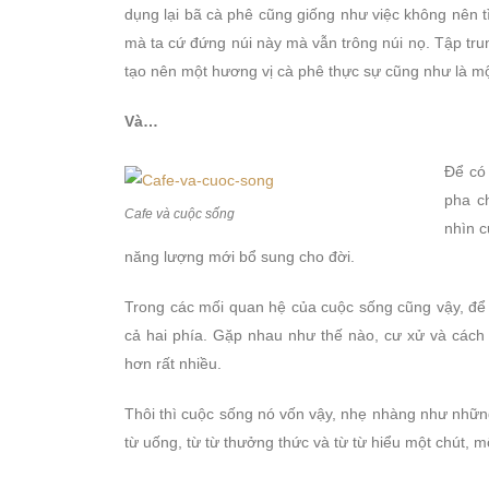
dụng lại bã cà phê cũng giống như việc không nên t
mà ta cứ đứng núi này mà vẫn trông núi nọ. Tập tru
tạo nên một hương vị cà phê thực sự cũng như là mộ
Và…
Để có
pha c
Cafe và cuộc sống
nhìn c
năng lượng mới bổ sung cho đời.
Trong các mối quan hệ của cuộc sống cũng vậy, để 
cả hai phía. Gặp nhau như thế nào, cư xử và cách 
hơn rất nhiều.
Thôi thì cuộc sống nó vốn vậy, nhẹ nhàng như những
từ uống, từ từ thưởng thức và từ từ hiểu một chút, mộ