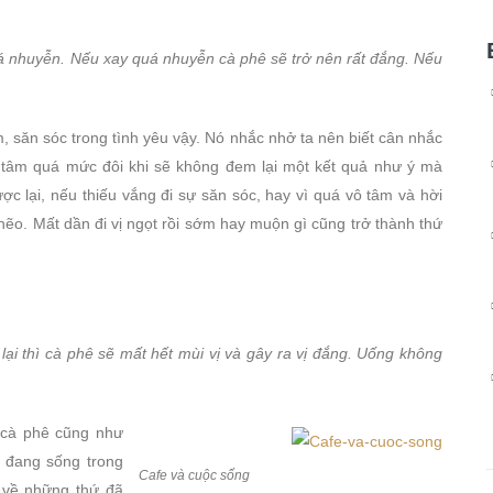
 nhuyễn. Nếu xay quá nhuyễn cà phê sẽ trở nên rất đắng. Nếu
, săn sóc trong tình yêu vậy. Nó nhắc nhở ta nên biết cân nhắc
 tâm quá mức đôi khi sẽ không đem lại một kết quả như ý mà
c lại, nếu thiếu vắng đi sự săn sóc, hay vì quá vô tâm và hời
hẽo. Mất dần đi vị ngọt rồi sớm hay muộn gì cũng trở thành thứ
ại thì cà phê sẽ mất hết mùi vị và gây ra vị đắng. Uống không
 cà phê cũng như
i đang sống trong
Cafe và cuộc sống
 về những thứ đã