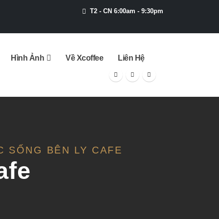
T2 - CN 6:00am - 9:30pm
Hình Ảnh
Về Xcoffee
Liên Hệ
C SỐNG BÊN LY CAFE
afe