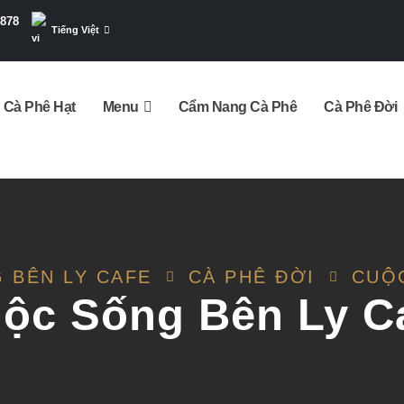
7878
Tiếng Việt
Cà Phê Hạt
Menu
Cẩm Nang Cà Phê
Cà Phê Đời
 BÊN LY CAFE
CÀ PHÊ ĐỜI
CUỘ
ộc Sống Bên Ly C