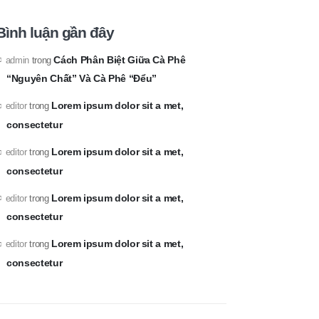
Bình luận gần đây
Cách Phân Biệt Giữa Cà Phê
admin
trong
“Nguyên Chất” Và Cà Phê “Đểu”
Lorem ipsum dolor sit a met,
editor
trong
consectetur
Lorem ipsum dolor sit a met,
editor
trong
consectetur
Lorem ipsum dolor sit a met,
editor
trong
consectetur
Lorem ipsum dolor sit a met,
editor
trong
consectetur