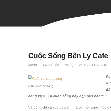
Cuộc Sống Bên Ly Cafe
ADMIN
CÀ PHÊ ĐỜI
CAFE
,
CUOC SONG
,
UONG CAFE
Ra
rú
Cafe và cuộc sống
đà
công việc…Ôi cuộc sống này đẹp biết bao!!!!!
Và cũng chỉ cần có vậy, khi mà cứ mỗi sáng thức dậy