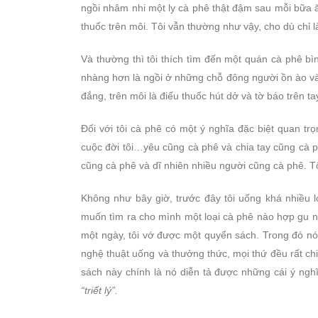
ngồi nhâm nhi một ly cà phê thật đậm sau mỗi bữa ă
thuốc trên môi. Tôi vẫn thường như vậy, cho dù chỉ 
Và thường thì tôi thích tìm đến một quán cà phê bì
nhàng hơn là ngồi ở những chỗ đông người ồn ào và n
đắng, trên môi là điếu thuốc hút dở và tờ báo trên ta
Đối với tôi cà phê có một ý nghĩa đặc biệt quan t
cuộc đời tôi…yêu cũng cà phê và chia tay cũng cà 
cũng cà phê và dĩ nhiên nhiều người cũng cà phê. Tô
Không như bây giờ, trước đây tôi uống khá nhiều lo
muốn tìm ra cho mình một loại cà phê nào hợp gu nhấ
một ngày, tôi vớ được một quyển sách. Trong đó nó
nghệ thuật uống và thưởng thức, mọi thứ đều rất chi 
sách này chính là nó diễn tả được những cái ý nghĩa
“triết lý”.