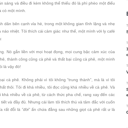
n sáng và điều đi kèm không thể thiếu đó là phì phèo một điếu
là có một mình.
nh dân bên cạnh vỉa hè, trong một không gian tĩnh lặng và nhẹ
T
áo nhiệt. Tôi thích cái cảm giác như thế, một mình với ly café
y.
T
rọng. Nó gắn liền với mọi hoạt đọng, mọi cung bậc cảm xúc của
phê, thành công cũng cà phê và thất bại cũng cà phê, một mình
T
i là vậy đó!
ại cà phê. Không phải vì tôi không “trung thành”, mà là vì tôi
T
t thôi. Tôi đi khá nhiều, tôi đọc cũng khá nhiều về cà phê. Và
i khá nhiều về cà phê, từ cách thức pha chế, rang xay đến các
tiết và đầy đủ. Nhưng cái làm tôi thích thú và tâm đắc với cuốn
T
 rất đỗi là
”đời”
ẩn chứa đằng sau những giọt cà phê rất ư là