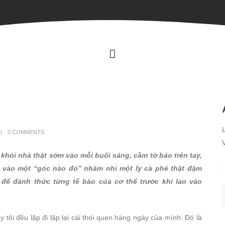
L
0 COMMENTS
V
 khỏi nhà thật sớm vào mỗi buổi sáng, cầm tờ báo trên tay,
t vào một “góc nào đó” nhâm nhi một ly cà phê thật đậm
 để đánh thức từng tế bào của cơ thể trước khi lao vào
 tôi đều lặp đi lặp lại cái thói quen hàng ngày của mình. Đó là