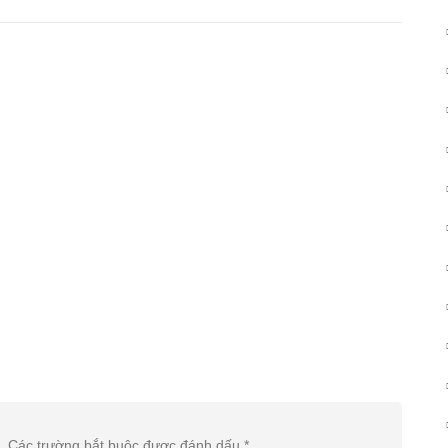
.
Các trường bắt buộc được đánh dấu
*