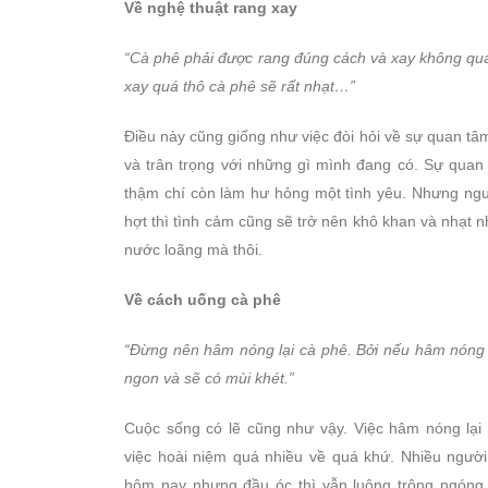
Về nghệ thuật rang xay
“Cà phê phải được rang đúng cách và xay không quá
xay quá thô cà phê sẽ rất nhạt…”
Điều này cũng giống như việc đòi hỏi về sự quan tâm
và trân trọng với những gì mình đang có. Sự quan
thậm chí còn làm hư hỏng một tình yêu. Nhưng ngượ
hợt thì tình cảm cũng sẽ trở nên khô khan và nhạt n
nước loãng mà thôi.
Về cách uống cà phê
“Đừng nên hâm nóng lại cà phê. Bởi nếu hâm nóng l
ngon và sẽ có mùi khét.”
Cuộc sống có lẽ cũng như vậy. Việc hâm nóng lại
việc hoài niệm quá nhiều về quá khứ. Nhiều ngườ
hôm nay nhưng đầu óc thì vẫn luông trông ngóng