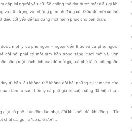
ìm gặp lại người yêu cũ. Sẽ chẳng thể đạt được một điều gì khi
ng và trân trọng với những gì mình đang có. Điều đó mới có thể
t điều cốt yếu để tạo dựng một hạnh phúc cho bản thân.
 được một ly cà phê ngon – ngoài kiến thức về cà phê, người
hế đòi hỏi phải có một tâm hồn trong sáng, tươi mới và luôn
uộc sống một cách tích cực để mỗi giọt cà phê là là một nguồn
duy trì bền lâu không thể không đòi hỏi những sự vun vén của
quan tâm ra sao, bên ly cà phê giá trị cuộc sống đã hiện thực
 giọt cà phê. Lúc đậm lúc nhạt, đôi khi khét, đôi khi đắng… Từ
t chút cái gọi là
“cà phê đời”…