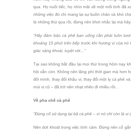
qua. Họ nuối tiếc, họ nhìn mãi về một mối tình đã
những việc đó chỉ mang lại sự buồn chán và khó chị
là những thứ qua rồi, đừng nên khơi nhắc lại mà hãy
“Hãy đảm bảo cà phê bạn uống cần phải luôn tươi
khoảng 15 phút trên bếp trước khi hương vị của nó
giác sảng khoái, tuyệt vời…”
Tại sao không bắt đầu lại mọi thứ trong hôm nay kh
hội vẫn còn. Không nên lãng phí thời gian mà hơn h
đổi mình, thay đổi khẩu vị, thay đổi một ly cà phê 
mùi vị cũ – đã trở nên nhạt nhẽo đi nhiều rồi…
Về pha chế cà phê
“Đừng cố sử dụng lại bã cà phê – vì nó chỉ còn là vị 
Nên dứt khoát trong việc tình cảm. Đừng nên cố gắ