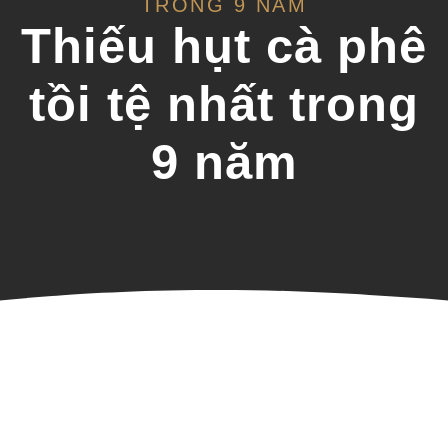
TRONG 9 NĂM
Thiếu hụt cà phê
tồi tệ nhất trong
9 năm