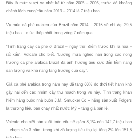
Đây là mức vượt xa nhất kể từ năm 2005 – 2006, trước đó khoảng
chênh lệch cung/cầu năm 2013 – 2014 là 7 triệu bao.
Vụ mùa cà phê arabica của Brazil năm 2014 – 2015 sẽ chỉ đạt 29,5
triệu bao – mức thấp nhất trong vòng 7 năm qua.
“Tình trạng cây cà phê ở Brazil – ngay thời điểm trước khi ra hoa –
rất xấu”, Volcafe cho biết. “Lượng mưa nghèo nàn trong các nông
trường cà phê arabica Brazil đã ảnh hưởng tiêu cực đến tiềm năng
sản lượng và khả năng tăng trưởng của cây”.
Giá cà phê arabica trong năm nay đã tăng 83% do thời tiết hanh khô
gây hại đến các nhóm cây thu hoạch trong vụ này. Tình trạng khan
hiếm hàng buộc nhà buôn J.M. Smucker Co – hãng sản xuất Folgers
là thương hiệu bán chạy nhất nước Mỹ – tăng giá bán lẻ.
Volcafe cho biết sản xuất toàn cầu sẽ giảm 8,1% còn 142,7 triệu bao
– chạm sàn 3 năm, trong khi đó lượng tiêu thụ lại tăng 2% lên 151,5
triệu bao.