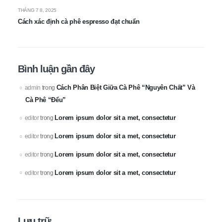
THÁNG 7 8, 2025
Cách xác định cà phê espresso đạt chuẩn
Bình luận gần đây
Cách Phân Biệt Giữa Cà Phê “Nguyên Chất” Và
admin
trong
Cà Phê “Đểu”
Lorem ipsum dolor sit a met, consectetur
editor
trong
Lorem ipsum dolor sit a met, consectetur
editor
trong
Lorem ipsum dolor sit a met, consectetur
editor
trong
Lorem ipsum dolor sit a met, consectetur
editor
trong
Lưu trữ