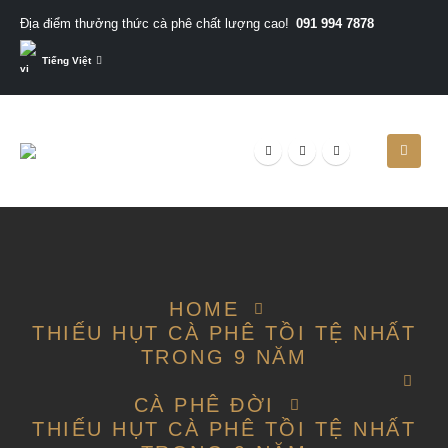
091 994 7878
Địa điểm thưởng thức cà phê chất lượng cao!
Tiếng Việt
HOME
THIẾU HỤT CÀ PHÊ TỒI TỆ NHẤT
TRONG 9 NĂM
CÀ PHÊ ĐỜI
THIẾU HỤT CÀ PHÊ TỒI TỆ NHẤT