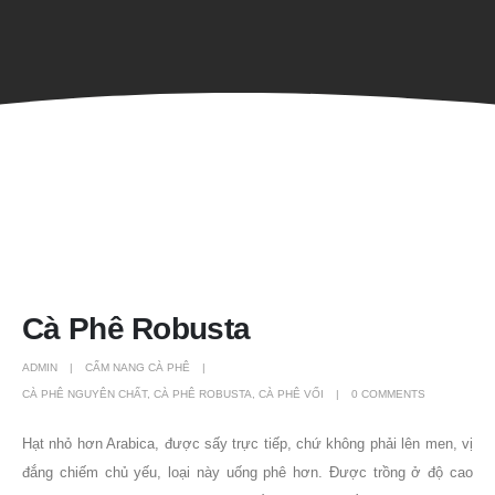
Cà Phê Robusta
ADMIN
CẨM NANG CÀ PHÊ
CÀ PHÊ NGUYÊN CHẤT
,
CÀ PHÊ ROBUSTA
,
CÀ PHÊ VỐI
0 COMMENTS
Hạt nhỏ hơn Arabica, được sấy trực tiếp, chứ không phải lên men, vị
đắng chiếm chủ yếu, loại này uống phê hơn. Được trồng ở độ cao