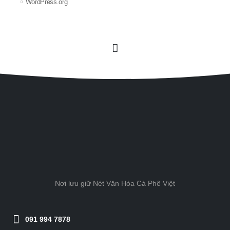
WordPress.org
Nơi lưu giữ Nét Văn Hóa Cà Phê Việt
091 994 7878