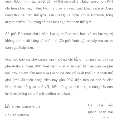
dưới 600m, khí hậu nhiệt đới, vì thế có mặt ở nhiều nước hơn (VN
chỉ trồng loại này). Việt Nam là cường quốc xuất khẩu cà phê đứng
hàng thứ hai trên thế giới (sau Brazil) và phần lớn là Robusta, tổng
lượng chiếm 1/3 lượng cà phê tiêu thụ trên toàn thế giới.
Cà phê Robusta chứa hàm lượng caffein cao hơn và có hương vị
không tinh khiết bằng cà phê chè (Cà phê Arabica), do vậy mà được
đánh giá thấp hơn.
Giá một bao cà phê canephora thường chỉ bằng một nửa so với cà
phê Arabica. Năm 2004 Việt Nam xuất khẩu trên 14 triệu bao cà phê
loại này, chiếm gần một nửa lượng cà phê vối xuất khẩu của toàn thế
giới (trên 30 triệu bao). Hiện nay gần 90% diện tích cà phê ở Việt
Nam được trồng cà phê vối, 10% trồng cà phê chè, khoảng 1% còn
lại được trồng cà phê mít (coffea excelsa).
Cà phê vối
(danh pháp hai
Cà Phê Robusta