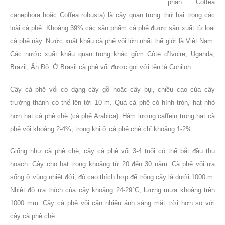
phần: Coffea
canephora hoặc Coffea robusta) là cây quan trọng thứ hai trong các
loài cà phê. Khoảng 39% các sản phẩm cà phê được sản xuất từ loại
cà phê này. Nước xuất khẩu cà phê vối lớn nhất thế giới là Việt Nam.
Các nước xuất khẩu quan trọng khác gồm Côte d’Ivoire, Uganda,
Brazil, Ấn Độ. Ở Brasil cà phê vối được gọi với tên là Conilon.
Cây cà phê vối có dạng cây gỗ hoặc cây bụi, chiều cao của cây
trưởng thành có thể lên tới 10 m. Quả cà phê có hình tròn, hạt nhỏ
hơn hạt cà phê chè (cà phê Arabica). Hàm lượng caffein trong hạt cà
phê vối khoảng 2-4%, trong khi ở cà phê chè chỉ khoảng 1-2%.
Giống như cà phê chè, cây cà phê vối 3-4 tuổi có thể bắt đầu thu
hoạch. Cây cho hạt trong khoảng từ 20 đến 30 năm. Cà phê vối ưa
sống ở vùng nhiệt đới, độ cao thích hợp để trồng cây là dưới 1000 m.
Nhiệt độ ưa thích của cây khoảng 24-29°C, lượng mưa khoảng trên
1000 mm. Cây cà phê vối cần nhiều ánh sáng mặt trời hơn so với
cây cà phê chè.