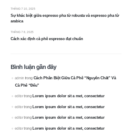
THÁNG 7 10, 2025
Sự khác biệt giữa espresso pha từ robusta và espresso pha từ
arabica
THÁNG 7 8, 2025
Cách xác định cà phê espresso đạt chuẩn
Bình luận gần đây
Cách Phân Biệt Giữa Cà Phê “Nguyên Chất” Và
admin
trong
Cà Phê “Đểu”
Lorem ipsum dolor sit a met, consectetur
editor
trong
Lorem ipsum dolor sit a met, consectetur
editor
trong
Lorem ipsum dolor sit a met, consectetur
editor
trong
Lorem ipsum dolor sit a met, consectetur
editor
trong