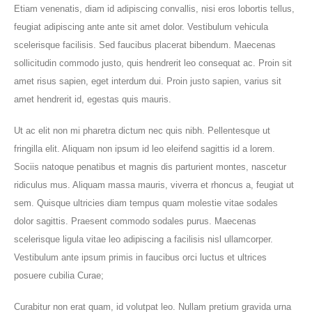
Etiam venenatis, diam id adipiscing convallis, nisi eros lobortis tellus,
feugiat adipiscing ante ante sit amet dolor. Vestibulum vehicula
scelerisque facilisis. Sed faucibus placerat bibendum. Maecenas
sollicitudin commodo justo, quis hendrerit leo consequat ac. Proin sit
amet risus sapien, eget interdum dui. Proin justo sapien, varius sit
amet hendrerit id, egestas quis mauris.
Ut ac elit non mi pharetra dictum nec quis nibh. Pellentesque ut
fringilla elit. Aliquam non ipsum id leo eleifend sagittis id a lorem.
Sociis natoque penatibus et magnis dis parturient montes, nascetur
ridiculus mus. Aliquam massa mauris, viverra et rhoncus a, feugiat ut
sem. Quisque ultricies diam tempus quam molestie vitae sodales
dolor sagittis. Praesent commodo sodales purus. Maecenas
scelerisque ligula vitae leo adipiscing a facilisis nisl ullamcorper.
Vestibulum ante ipsum primis in faucibus orci luctus et ultrices
posuere cubilia Curae;
Curabitur non erat quam, id volutpat leo. Nullam pretium gravida urna