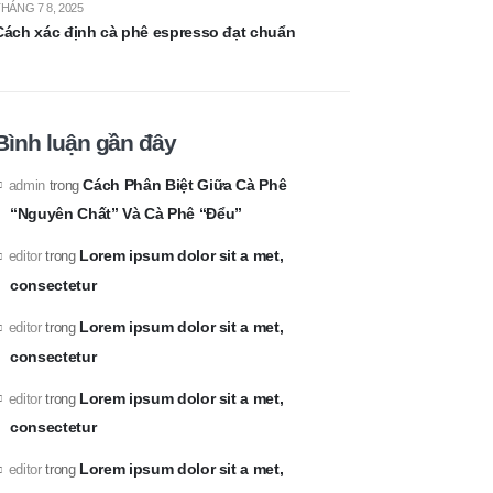
HÁNG 7 8, 2025
Cách xác định cà phê espresso đạt chuẩn
Bình luận gần đây
Cách Phân Biệt Giữa Cà Phê
admin
trong
“Nguyên Chất” Và Cà Phê “Đểu”
Lorem ipsum dolor sit a met,
editor
trong
consectetur
Lorem ipsum dolor sit a met,
editor
trong
consectetur
Lorem ipsum dolor sit a met,
editor
trong
consectetur
Lorem ipsum dolor sit a met,
editor
trong