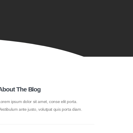
About The Blog
orem ipsum dolor sit amet, conse elit porta.
estibulum ante justo, volutpat quis porta diam.