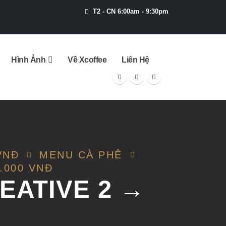
T2 - CN 6:00am - 9:30pm
Hình Ảnh
Về Xcoffee
Liên Hệ
VNĐ
MENU CÀ PHÊ
.000 VNĐ
REATIVE 2 →