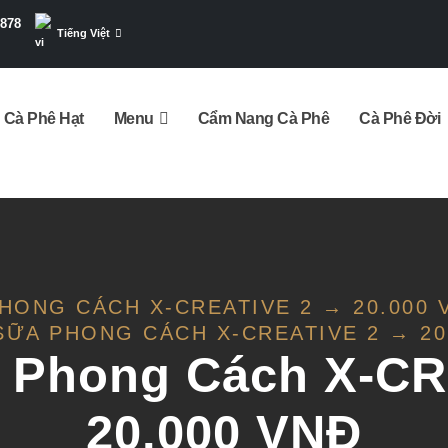
7878
Tiếng Việt
Cà Phê Hạt
Menu
Cẩm Nang Cà Phê
Cà Phê Đời
HONG CÁCH X-CREATIVE 2 → 20.000 
SỮA PHONG CÁCH X-CREATIVE 2 → 20
 Phong Cách X-C
20.000 VNĐ