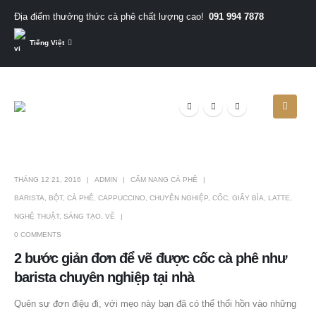
091 994 7878
Địa điểm thưởng thức cà phê chất lượng cao!
Tiếng Việt
THÁNG 12 21, 2016
ADMIN
CẨM NANG CÀ PHÊ
BARISTA
,
BỘT
,
CÀ PHÊ
,
CAPPUCCINO
,
CHUYÊN NGHIỆP
,
CỐC
,
GIẤY BÌA
,
LATTE
,
NGHỆ THUẬT
,
SÁNG TẠO
,
VẼ
0 COMMENTS
2 bước giản đơn để vẽ được cốc cà phê như
barista chuyên nghiệp tại nhà
Quên sự đơn điệu đi, với mẹo này bạn đã có thể thổi hồn vào những