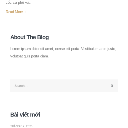
cốc cà phê và...
Read More +
About The Blog
Lorem ipsum dolor sit amet, conse elit porta. Vestibulum ante justo,
volutpat quis porta diam.
Bài viết mới
THÁNG 8 7, 2025