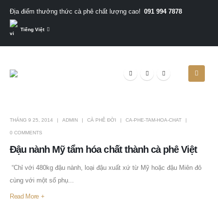
091 994 7878
Địa điểm thưởng thức cà phê chất lượng cao!
Tiếng Việt
THÁNG 9 25, 2014
ADMIN
CÀ PHÊ ĐỜI
CA-PHE-TAM-HOA-CHAT
0 COMMENTS
Đậu nành Mỹ tẩm hóa chất thành cà phê Việt
“Chỉ với 480kg đậu nành, loại đậu xuất xứ từ Mỹ hoặc đậu Miên đỏ
cùng với một số phụ...
Read More +