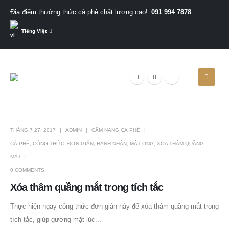
091 994 7878
Địa điểm thưởng thức cà phê chất lượng cao!
Tiếng Việt
THÁNG 7 27, 2017
ADMIN
CẨM NANG CÀ PHÊ
CÀ PHÊ
,
CÔNG THỨC
,
ĐƠN GIẢN
,
HẠNH NHÂN
,
MẬT ONG
,
XÓA THÂM QUẦNG
MẮT
0 COMMENTS
Xóa thâm quầng mắt trong tích tắc
Thực hiện ngay công thức đơn giản này để xóa thâm quầng mắt trong
tích tắc, giúp gương mặt lúc...