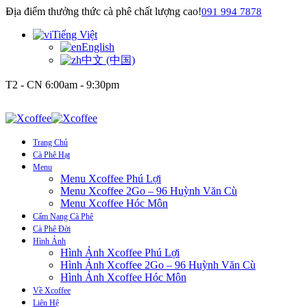
Địa điểm thưởng thức cà phê chất lượng cao!
091 994 7878
Tiếng Việt
English
中文 (中国)
T2 - CN 6:00am - 9:30pm
Trang Chủ
Cà Phê Hạt
Menu
Menu Xcoffee Phú Lợi
Menu Xcoffee 2Go – 96 Huỳnh Văn Cù
Menu Xcoffee Hóc Môn
Cẩm Nang Cà Phê
Cà Phê Đời
Hình Ảnh
Hình Ảnh Xcoffee Phú Lợi
Hình Ảnh Xcoffee 2Go – 96 Huỳnh Văn Cù
Hình Ảnh Xcoffee Hóc Môn
Về Xcoffee
Liên Hệ