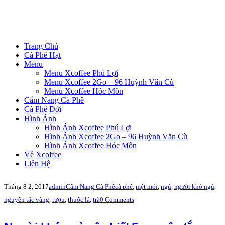
Trang Chủ
Cà Phê Hạt
Menu
Menu Xcoffee Phú Lợi
Menu Xcoffee 2Go – 96 Huỳnh Văn Cù
Menu Xcoffee Hóc Môn
Cẩm Nang Cà Phê
Cà Phê Đời
Hình Ảnh
Hình Ảnh Xcoffee Phú Lợi
Hình Ảnh Xcoffee 2Go – 96 Huỳnh Văn Cù
Hình Ảnh Xcoffee Hóc Môn
Về Xcoffee
Liên Hệ
Tháng 8 2, 2017
admin
Cẩm Nang Cà Phê
cà phê
,
mệt mỏi
,
ngủ
,
người khó ngủ
,
nguyên tắc vàng
,
rượu
,
thuốc lá
,
trà
0 Comments