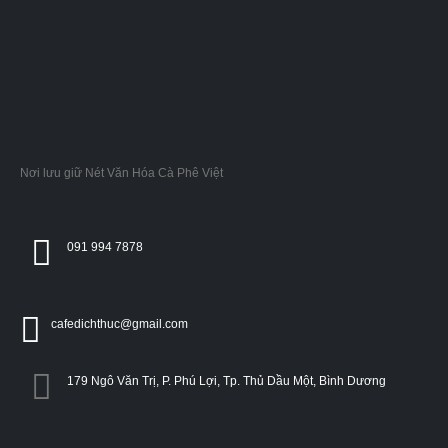
Nơi lưu giữ Nét Văn Hóa Cà Phê Việt
091 994 7878
cafedichthuc@gmail.com
179 Ngô Văn Trị, P. Phú Lợi, Tp. Thủ Dầu Một, Bình Dương