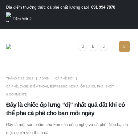
091 994 7878
Địa điểm thưởng thức cà phê chất lượng cao!
Tiếng Việt
THÁNG 7 28, 2017
ADMIN
CÀ PHÊ ĐỜI
CÀ PHÊ
,
CASE
,
ĐIỆN THOẠI
,
ESPRESSO
,
MOKA
,
ỐP LƯNG
,
PHA
,
SHOT
0 COMMENTS
Đây là chiếc ốp lưng “dị” nhất quả đất khi có
thể pha cà phê cho bạn mỗi ngày
Đây là một sản phẩm cho Fan của công nghệ và cà phê. Nếu bạn là
một người yêu thích cà...