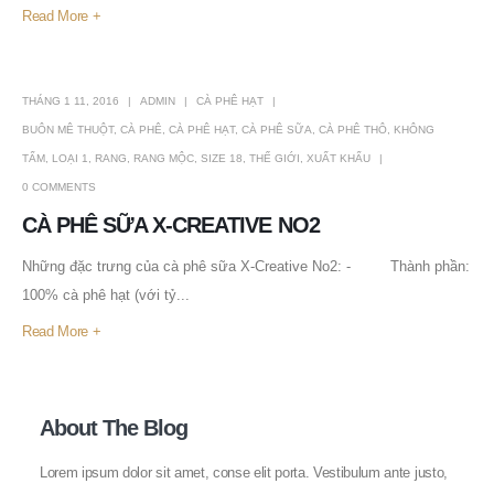
Read More +
THÁNG 1 11, 2016
ADMIN
CÀ PHÊ HẠT
BUÔN MÊ THUỘT
,
CÀ PHÊ
,
CÀ PHÊ HẠT
,
CÀ PHÊ SỮA
,
CÀ PHÊ THÔ
,
KHÔNG
TẨM
,
LOẠI 1
,
RANG
,
RANG MỘC
,
SIZE 18
,
THẾ GIỚI
,
XUẤT KHẨU
0 COMMENTS
CÀ PHÊ SỮA X-CREATIVE NO2
Những đặc trưng của cà phê sữa X-Creative No2: - Thành phần:
100% cà phê hạt (với tỷ...
Read More +
About The Blog
Lorem ipsum dolor sit amet, conse elit porta. Vestibulum ante justo,