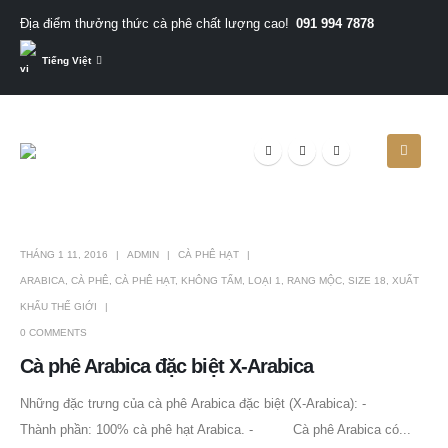
091 994 7878
Địa điểm thưởng thức cà phê chất lượng cao!
Tiếng Việt
THÁNG 1 11, 2016
ADMIN
CÀ PHÊ HẠT
ARABICA
,
CÀ PHÊ
,
CÀ PHÊ HẠT
,
KHÔNG TẨM
,
LOẠI 1
,
RANG MỘC
,
SIZE 18
,
XUẤT
KHẨU THẾ GIỚI
0 COMMENTS
Cà phê Arabica đặc biệt X-Arabica
Những đặc trưng của cà phê Arabica đặc biệt (X-Arabica): -
Thành phần: 100% cà phê hạt Arabica. - Cà phê Arabica có...