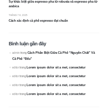
Sự khác biệt giữa espresso pha từ robusta và espresso pha từ
arabica
THÁNG 7 8, 2025
Cách xác định cà phê espresso đạt chuẩn
Bình luận gần đây
Cách Phân Biệt Giữa Cà Phê “Nguyên Chất” Và
admin
trong
Cà Phê “Đểu”
Lorem ipsum dolor sit a met, consectetur
editor
trong
Lorem ipsum dolor sit a met, consectetur
editor
trong
Lorem ipsum dolor sit a met, consectetur
editor
trong
Lorem ipsum dolor sit a met, consectetur
editor
trong