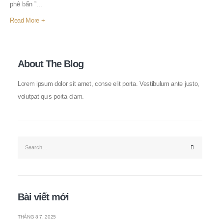
phê bẩn ”...
Read More +
About The Blog
Lorem ipsum dolor sit amet, conse elit porta. Vestibulum ante justo,
volutpat quis porta diam.
Bài viết mới
THÁNG 8 7, 2025