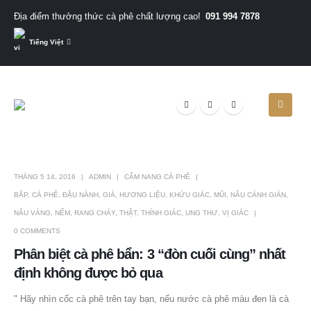
091 994 7878
Địa điểm thưởng thức cà phê chất lượng cao!
Tiếng Việt
THÁNG 5 14, 2016
ADMIN
CẨM NANG CÀ PHÊ
BẮP
,
CÀ PHÊ
,
ĐẬU NÀNH
,
GIÁ
,
HƯƠNG LIỆU
,
KHỨU GIÁC
,
MŨI
,
NÂU CÁNH GIÁN
,
NÂU VÀNG
,
NẾM
,
RANG CHÁY
,
THẬT
,
THÍNH GIÁC
,
UNG THƯ
,
VỊ GIÁC
0 COMMENTS
Phân biệt cà phê bẩn: 3 “đòn cuối cùng” nhất
định không được bỏ qua
" Hãy nhìn cốc cà phê trên tay bạn, nếu nước cà phê màu đen là cà