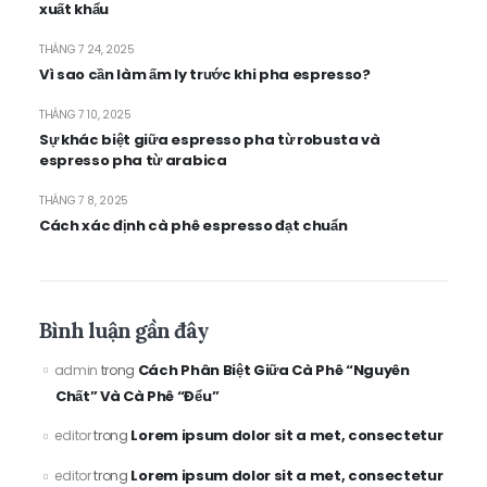
xuất khẩu
THÁNG 7 24, 2025
Vì sao cần làm ấm ly trước khi pha espresso?
THÁNG 7 10, 2025
Sự khác biệt giữa espresso pha từ robusta và
espresso pha từ arabica
THÁNG 7 8, 2025
Cách xác định cà phê espresso đạt chuẩn
Bình luận gần đây
Cách Phân Biệt Giữa Cà Phê “Nguyên
admin
trong
Chất” Và Cà Phê “Đểu”
Lorem ipsum dolor sit a met, consectetur
editor
trong
Lorem ipsum dolor sit a met, consectetur
editor
trong