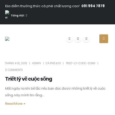
091 994 7878
Địa điểm thưởng thức cà phê chất lượng cao!
Tiếng Việt
THÁNG 4 16, 2015
ADMIN
CÀ PHÊ ĐỜI
TRIET-LY-CUOC-SONG
0 COMMENTS
Triết lý về cuộc sống
Một ngày nọ khi bế tắc nếu bạn đọc được những triết lý về cuộc
sống này mình tin rằng...
Read More +