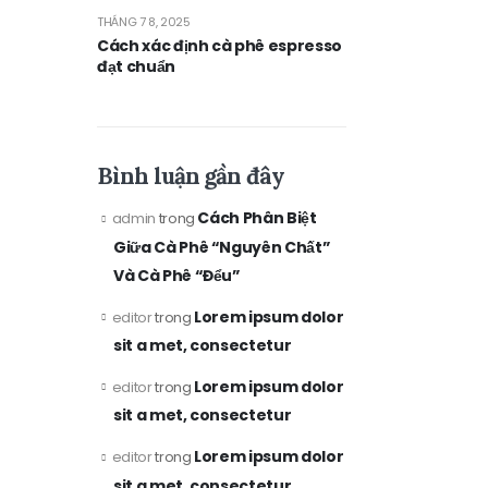
THÁNG 7 8, 2025
Cách xác định cà phê espresso
đạt chuẩn
Bình luận gần đây
Cách Phân Biệt
admin
trong
Giữa Cà Phê “Nguyên Chất”
Và Cà Phê “Đểu”
Lorem ipsum dolor
editor
trong
sit a met, consectetur
Lorem ipsum dolor
editor
trong
sit a met, consectetur
Lorem ipsum dolor
editor
trong
sit a met, consectetur