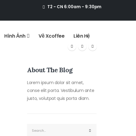
T2 - CN 6:00am - 9:30pm
Hình Ảnh
Về Xcoffee
Liên Hệ
About The Blog
Lorem ipsum dolor sit amet,
conse elit porta. Vestibulum ante
justo, volutpat quis porta diam.