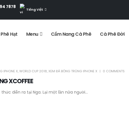
994 7878
Tiếng Việt
 Phê Hạt
Menu
Cẩm Nang Cà Phê
Cà Phê Đời
G IPHONE X
,
WORLD CUP 2018
,
XEM ĐÁ BÓNG TRÚNG IPHONE X
0 COMMENTS
ÙNG XCOFFEE
hức diễn ra tại Nga. Lại một lần nữa người...