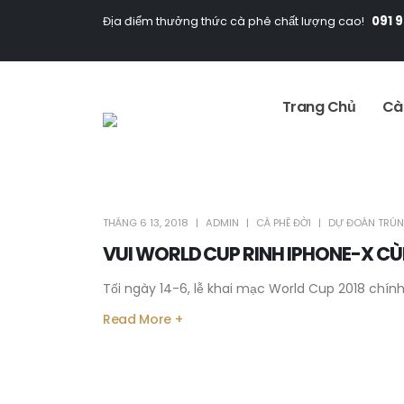
091 
Địa điểm thưởng thức cà phê chất lượng cao!
Trang Chủ
Cà
THÁNG 6 13, 2018
ADMIN
CÀ PHÊ ĐỜI
DỰ ĐOÁN TRÚN
VUI WORLD CUP RINH IPHONE-X C
Tối ngày 14-6, lễ khai mạc World Cup 2018 chính t
Read More +