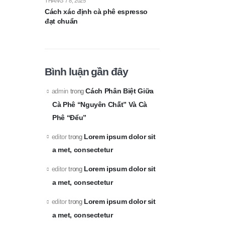
THÁNG 7 8, 2025
Cách xác định cà phê espresso
đạt chuẩn
Bình luận gần đây
Cách Phân Biệt Giữa
admin
trong
Cà Phê “Nguyên Chất” Và Cà
Phê “Đểu”
Lorem ipsum dolor sit
editor
trong
a met, consectetur
Lorem ipsum dolor sit
editor
trong
a met, consectetur
Lorem ipsum dolor sit
editor
trong
a met, consectetur