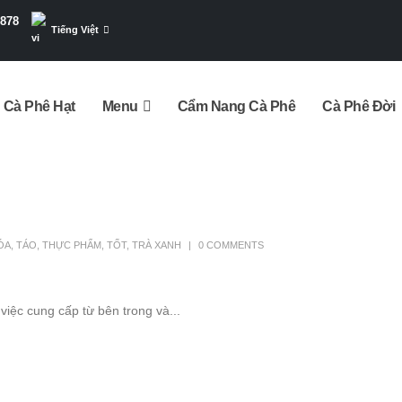
7878
Tiếng Việt
Cà Phê Hạt
Menu
Cẩm Nang Cà Phê
Cà Phê Đời
ÓA
,
TÁO
,
THỰC PHẨM
,
TỐT
,
TRÀ XANH
0 COMMENTS
việc cung cấp từ bên trong và...