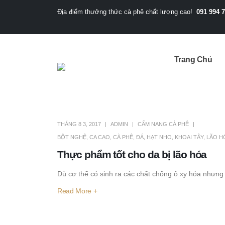
091 994 
Địa điểm thưởng thức cà phê chất lượng cao!
Trang Chủ
THÁNG 8 3, 2017
ADMIN
CẨM NANG CÀ PHÊ
BỘT NGHỆ
,
CA CAO
,
CÀ PHÊ
,
ĐÁ
,
HẠT NHO
,
KHOAI TÂY
,
LÃO H
Thực phẩm tốt cho da bị lão hóa
Dù cơ thể có sinh ra các chất chống ô xy hóa nhưng 
Read More +