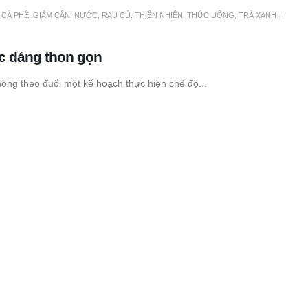
,
CÀ PHÊ
,
GIẢM CÂN
,
NƯỚC
,
RAU CỦ
,
THIÊN NHIÊN
,
THỨC UỐNG
,
TRÀ XANH
óc dáng thon gọn
ông theo đuổi một kế hoạch thực hiện chế độ...