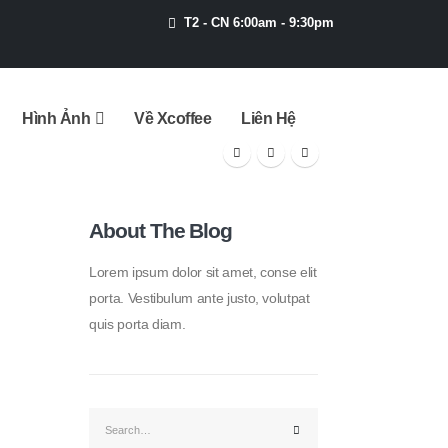
T2 - CN 6:00am - 9:30pm
Hình Ảnh
Về Xcoffee
Liên Hệ
About The Blog
Lorem ipsum dolor sit amet, conse elit
porta. Vestibulum ante justo, volutpat
quis porta diam.