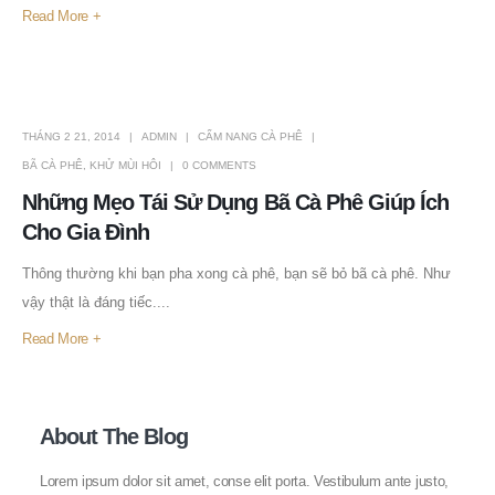
Read More +
THÁNG 2 21, 2014
ADMIN
CẨM NANG CÀ PHÊ
BÃ CÀ PHÊ
,
KHỬ MÙI HÔI
0 COMMENTS
Những Mẹo Tái Sử Dụng Bã Cà Phê Giúp Ích
Cho Gia Đình
Thông thường khi bạn pha xong cà phê, bạn sẽ bỏ bã cà phê. Như
vậy thật là đáng tiếc....
Read More +
About The Blog
Lorem ipsum dolor sit amet, conse elit porta. Vestibulum ante justo,