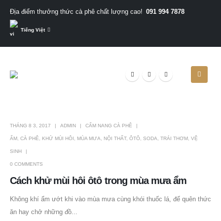
091 994 7878
Địa điểm thưởng thức cà phê chất lượng cao!
Tiếng Việt
THÁNG 8 3, 2017
ADMIN
CẨM NANG CÀ PHÊ
ẨM
,
CÀ PHÊ
,
KHỬ MÙI HÔI
,
MÙA MƯA
,
NỘI THẤT
,
ÔTÔ
,
SODA
,
TRÁI THƠM
,
VỆ
SINH
0 COMMENTS
Cách khử mùi hôi ôtô trong mùa mưa ẩm
Không khí ẩm ướt khi vào mùa mưa cùng khói thuốc lá, để quên thức
ăn hay chở những đồ...