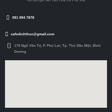
Nơi lưu giữ Nét Văn Hóa Cà Phê Việt
091 994 7878
cafedichthuc@gmail.com
179 Ngô Văn Trị, P. Phú Lợi, Tp. Thủ Dầu Một, Bình
Dương