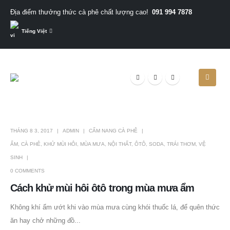
091 994 7878
Địa điểm thưởng thức cà phê chất lượng cao!
Tiếng Việt
THÁNG 8 3, 2017
ADMIN
CẨM NANG CÀ PHÊ
ẨM
,
CÀ PHÊ
,
KHỬ MÙI HÔI
,
MÙA MƯA
,
NỘI THẤT
,
ÔTÔ
,
SODA
,
TRÁI THƠM
,
VỆ
SINH
0 COMMENTS
Cách khử mùi hôi ôtô trong mùa mưa ẩm
Không khí ẩm ướt khi vào mùa mưa cùng khói thuốc lá, để quên thức
ăn hay chở những đồ...