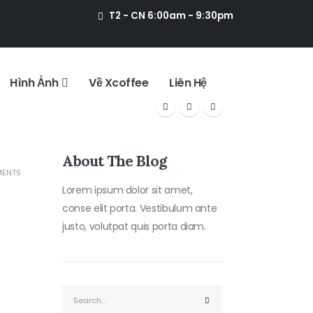
T2 - CN 6:00am - 9:30pm
Hình Ảnh
Về Xcoffee
Liên Hệ
About The Blog
ENTS
Lorem ipsum dolor sit amet,
conse elit porta. Vestibulum ante
justo, volutpat quis porta diam.