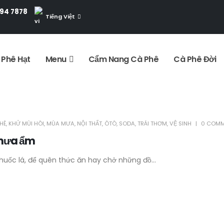
994 7878
Tiếng Việt
 Phê Hạt
Menu
Cẩm Nang Cà Phê
Cà Phê Đời
HÊ
,
KHỬ MÙI HÔI
,
MÙA MƯA
,
NỘI THẤT
,
ÔTÔ
,
SODA
,
TRÁI THƠM
,
VỆ SINH
0 COMM
 mưa ẩm
uốc lá, để quên thức ăn hay chở những đồ...