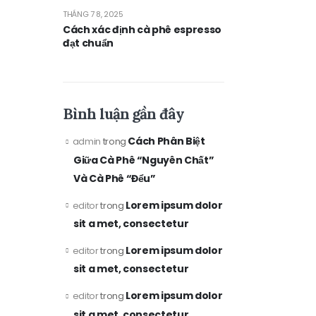
THÁNG 7 8, 2025
Cách xác định cà phê espresso
đạt chuẩn
Bình luận gần đây
Cách Phân Biệt
admin
trong
Giữa Cà Phê “Nguyên Chất”
Và Cà Phê “Đểu”
Lorem ipsum dolor
editor
trong
sit a met, consectetur
Lorem ipsum dolor
editor
trong
sit a met, consectetur
Lorem ipsum dolor
editor
trong
sit a met, consectetur