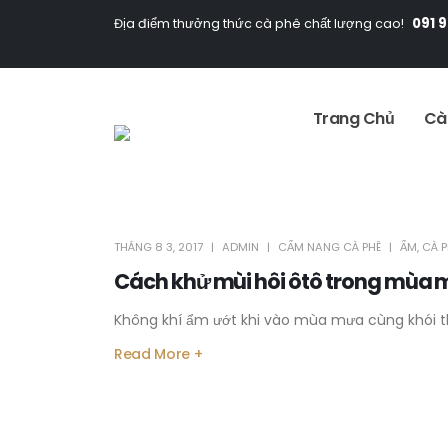
091 
Địa điểm thưởng thức cà phê chất lượng cao!
Trang Chủ
Cà
THÁNG 8 3, 2017
ADMIN
CẨM NANG CÀ PHÊ
ẨM
,
CÀ P
Cách khử mùi hôi ôtô trong mùa
Không khí ẩm ướt khi vào mùa mưa cùng khói th
Read More +